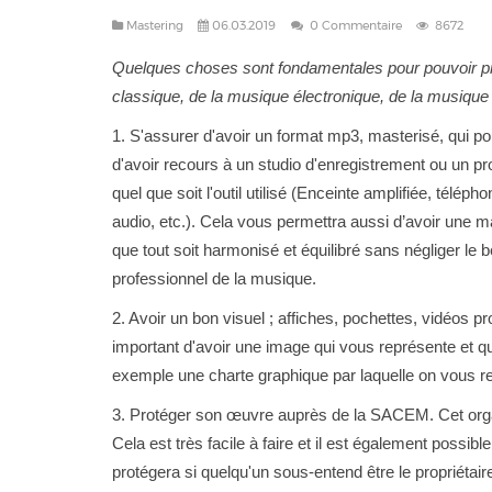
Mastering
06.03.2019
0 Commentaire
8672
Quelques choses sont fondamentales pour pouvoir p
classique, de la musique électronique, de la musique
1. S'assurer d'avoir un format mp3, masterisé, qui pou
d'avoir recours à un studio d'enregistrement ou un pro
quel que soit l'outil utilisé (Enceinte amplifiée, télé
audio, etc.). Cela vous permettra aussi d’avoir une m
que tout soit harmonisé et équilibré sans négliger le 
professionnel de la musique.
2. Avoir un bon visuel ; affiches, pochettes, vidéos pr
important d'avoir une image qui vous représente et qui
exemple une charte graphique par laquelle on vous rec
3. Protéger son œuvre auprès de la SACEM. Cet organ
Cela est très facile à faire et il est également possib
protégera si quelqu'un sous-entend être le propriétair