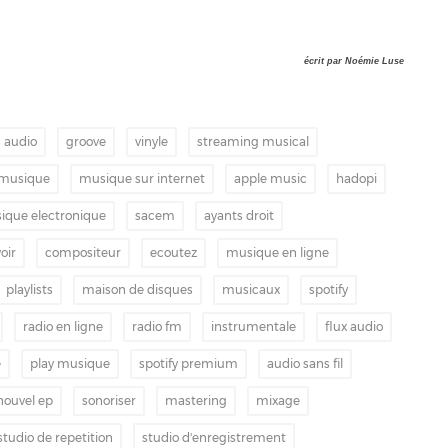
écrit par Noémie Luse
s audio
groove
vinyle
streaming musical
 musique
musique sur internet
apple music
hadopi
ique electronique
sacem
ayants droit
oir
compositeur
ecoutez
musique en ligne
playlists
maison de disques
musicaux
spotify
radio en ligne
radio fm
instrumentale
flux audio
e
play musique
spotify premium
audio sans fil
nouvel ep
sonoriser
mastering
mixage
studio de repetition
studio d'enregistrement