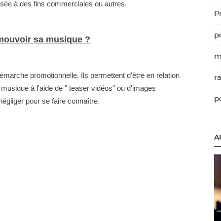
ilisée à des fins commerciales ou autres.
P
p
ouvoir sa musique ?
m
arche promotionnelle. Ils permettent d'être en relation
r
re musique à l'aide de " teaser vidéos" ou d'images
p
négliger pour se faire connaître.
A