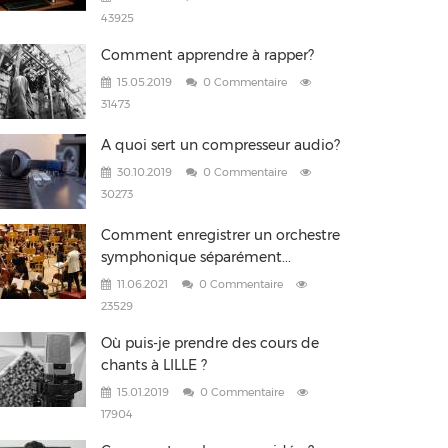
43925
Comment apprendre à rapper?
15.05.2019
0 Commentaire
31473
A quoi sert un compresseur audio?
30.10.2019
0 Commentaire
30273
Comment enregistrer un orchestre
symphonique séparément...
11.06.2021
0 Commentaire
23529
Où puis-je prendre des cours de
chants à LILLE ?
15.01.2019
0 Commentaire
17904