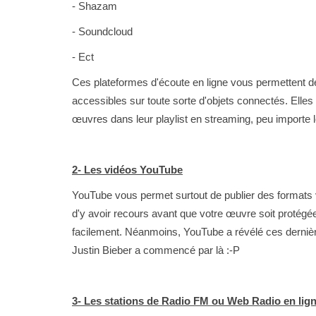
- Shazam
Identité sonore
- Soundcloud
EVJF original à
L'histoire du Rock 'n' Roll
- Ect
Ces plateformes d'écoute en ligne vous permettent d
accessibles sur toute sorte d'objets connectés. Elles 
œuvres dans leur playlist en streaming, peu importe 
2- Les vidéos YouTube
YouTube vous permet surtout de publier des formats v
d'y avoir recours avant que votre œuvre soit protégée
facilement. Néanmoins, YouTube a révélé ces derni
Justin Bieber a commencé par là :-P
3- Les stations de Radio FM ou Web Radio en lig