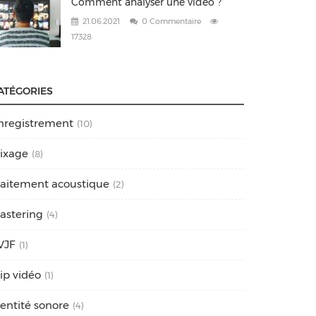
Comment analyser une vidéo ?
21.06.2021
0 Commentaire
17328
ATÉGORIES
nregistrement
(10)
ixage
(8)
raitement acoustique
(2)
astering
(4)
VJF
(1)
lip vidéo
(1)
dentité sonore
(4)