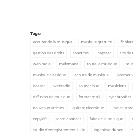
Tags:
ecouter de la musique
musique gratuite
fichier
gestion des droits
sonorités
naptser
site de
web radio
mélomane
toute la musique
mus
musique classique
ecoute de musique
promouv
deezer
webradio
soundcloud
musiciens
diffusion de musique
format mp3
synchroniser
nouveaux artistes
guitare electrique
itunes stor
copyleft
sonos connect
faire de la musique
studio d'enregistrement à lille
ingénieur du son