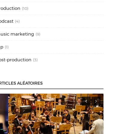
roduction
(10)
odcast
(4)
usic marketing
(9)
ap
(1)
ost-production
(3)
RTICLES ALÉATOIRES