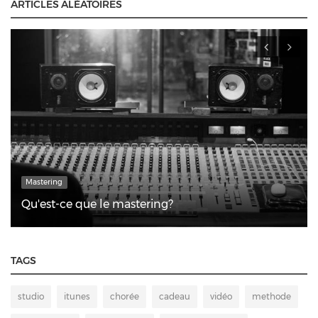
ARTICLES ALÉATOIRES
Mastering
Qu'est-ce que le mastering?
TAGS
studio
itunes
chorée
cadeau
vidéo
methode