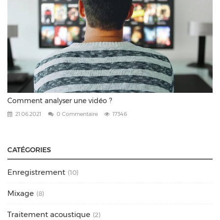
Comment analyser une vidéo ?
21.06.2021
0 Commentaire
17346
CATÉGORIES
Enregistrement
(10)
Mixage
(8)
Traitement acoustique
(2)