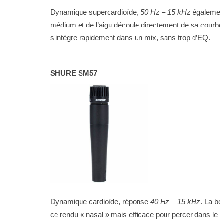
Dynamique supercardioïde,
50 Hz – 15 kHz
égalemen
post-production
nt qu’artiste indé :
médium et de l’aigu découle directement de sa courbe d
réquentes…
Comment faire un montage vidéo?
s’intègre rapidement dans un mix, sans trop d’EQ.
SHURE SM57
Dynamique cardioïde, réponse
40 Hz – 15 kHz
. La 
ce rendu « nasal » mais efficace pour percer dans le m