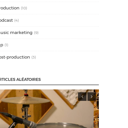
roduction
(10)
odcast
(4)
usic marketing
(9)
ap
(1)
ost-production
(3)
RTICLES ALÉATOIRES