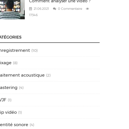
Comment analyser une vidéo ?
21.06.2021
0 Commentaire
17346
ATÉGORIES
nregistrement
(10)
ixage
(8)
raitement acoustique
(2)
astering
(4)
VJF
(1)
lip vidéo
(1)
dentité sonore
(4)