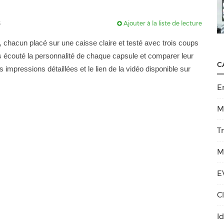
Ajouter à la liste de lecture
3
chacun placé sur une caisse claire et testé avec trois coups
 écouté la personnalité de chaque capsule et comparer leur
C
 impressions détaillées et le lien de la vidéo disponible sur
E
M
T
M
E
C
I