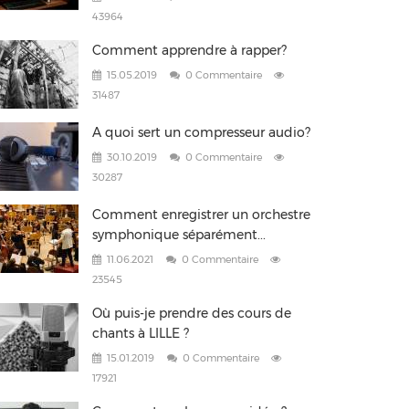
43964
Comment apprendre à rapper?
15.05.2019
0 Commentaire
31487
A quoi sert un compresseur audio?
30.10.2019
0 Commentaire
30287
Comment enregistrer un orchestre
symphonique séparément...
11.06.2021
0 Commentaire
23545
Où puis-je prendre des cours de
chants à LILLE ?
15.01.2019
0 Commentaire
17921