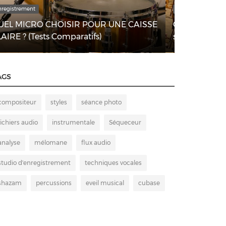
Enregistrement
Mixage
Comment enregistrer un orchestre
Quel matér
symphonique séparément ?
DJ
AGS
compositeur
styles
séance photo
fichiers audio
instrumentale
Séqueceur
analyse
mélomane
flux audio
studio d'enregistrement
techniques vocales
shazam
percussions
eveil musical
cubase