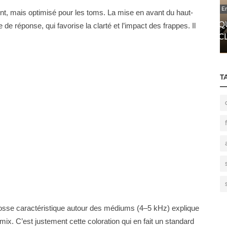
Enregistrement
t, mais optimisé pour les toms. La mise en avant du haut-
QUEL MICRO CHOISIR POUR UNE CAISSE
e réponse, qui favorise la clarté et l’impact des frappes. Il
CLAIRE ? (Tests Comparatifs)
T
bosse caractéristique autour des médiums (4–5 kHz) explique
ix. C’est justement cette coloration qui en fait un standard