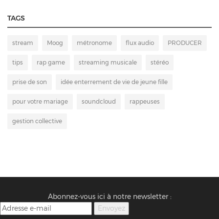
TAGS
stream
Moog
métronome
flux audio
PRODUCER
tips
rap game
streaming musicale
stéréo
prise de son
idée enterrement de vie de jeune fille
pour votre mariage
soundcloud
rappeuses
gestion collective
Abonnez-vous ici à notre newsletter :