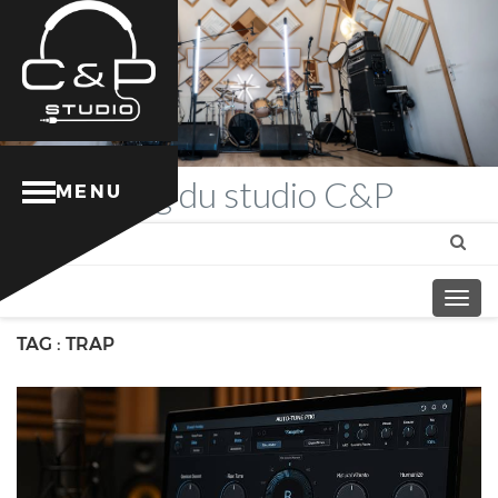
Blog
du studio C&P
MENU
Togg
navig
TAG : TRAP