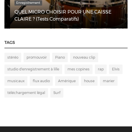
Enregistrement
QUEL MICRO CHOISIR POUR UNE CAISSE
CLAIRE ? (Tests Comparatifs)
TAGS
stéréo
promouvoir
Piano
nouveau clip
studio d'enregistrement à lille
mes copines
rap
Elvis
musicaux
flux audio
Amérique
house
marier
téléchargement légal
Surf