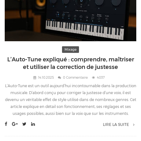
Mixage
L’Auto-Tune expliqué : comprendre, maîtriser
et utiliser la correction de justesse
14.10.2025
0 Commentaire
4037
L’Auto-Tune est un outil aujourd’hui incontournable dans la production
musicale. D’abord conçu pour corriger la justesse d’une voix, il est
devenu un véritable effet de style utilisé dans de nombreux genres. Cet
article explique en détail son fonctionnement, ses réglages et ses
usages possibles, aussi bien sur la voix que sur les instruments.
LIRE LA SUITE