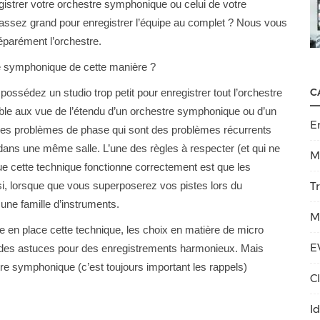
istrer votre orchestre symphonique ou celui de votre
assez grand pour enregistrer l’équipe au complet ? Nous vous
éparément l’orchestre.
e symphonique de cette manière ?
C
possédez un studio trop petit pour enregistrer tout l’orchestre
ble aux vue de l’étendu d’un orchestre symphonique ou d’un
E
r les problèmes de phase qui sont des problèmes récurrents
 dans une même salle. L’une des règles à respecter (et qui ne
M
e cette technique fonctionne correctement est que les
i, lorsque que vous superposerez vos pistes lors du
T
ucune famille d’instruments.
M
 en place cette technique, les choix en matière de micro
E
t des astuces pour des enregistrements harmonieux. Mais
e symphonique (c’est toujours important les rappels)
C
I