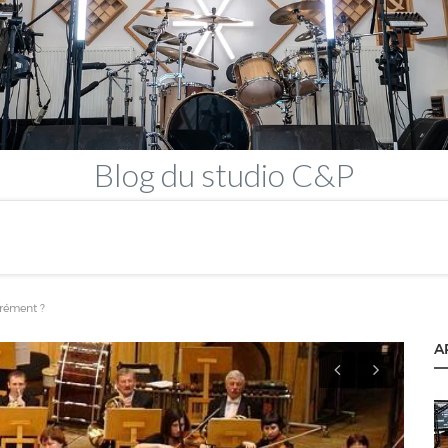
Blog
du studio C&P
rément ?
A