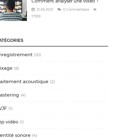
Comment analyser une vidéo ?
21.06.2021
0 Commentaire
17339
ATÉGORIES
nregistrement
(10)
ixage
(8)
raitement acoustique
(2)
astering
(4)
VJF
(1)
lip vidéo
(1)
dentité sonore
(4)