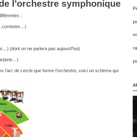
s de l’orchestre symphonique
P
ifférentes :
p
e, cornistes…)
m
r
s…) (dont on ne parlera pas aujourd’hui)
harpiste…)
p
 l’arc de cercle que forme l’orchestre, voici un schéma qui
A