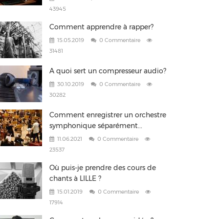
43945
Comment apprendre à rapper?
15.05.2019
0 Commentaire
31481
A quoi sert un compresseur audio?
30.10.2019
0 Commentaire
30282
Comment enregistrer un orchestre
symphonique séparément...
11.06.2021
0 Commentaire
23537
Où puis-je prendre des cours de
chants à LILLE ?
15.01.2019
0 Commentaire
17914