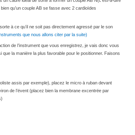
s un cadre idéal de sorte à former un couple AB N(c’est-à-dire
, bien qu’un couple AB se fasse avec 2 cardioïdes
sorte à ce qu’il ne soit pas directement agressé par le son
struments que nous allons citer par la suite)
nction de l’instrument que vous enregistrez, je vais donc vous
i que la manière la plus favorable pour le positionner. Faisons
soliste assis par exemple), placez le micro à ruban devant
environ de l’évent (placez bien la membrane excentrée par
s)