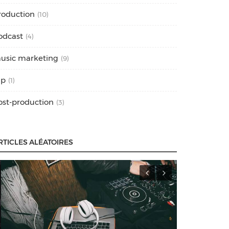
roduction
(10)
odcast
(4)
usic marketing
(9)
ap
(1)
ost-production
(3)
RTICLES ALÉATOIRES
Mastering