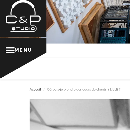
MENU
Acceuil
Où puis-je prendre des cours de chants à LILLE ?