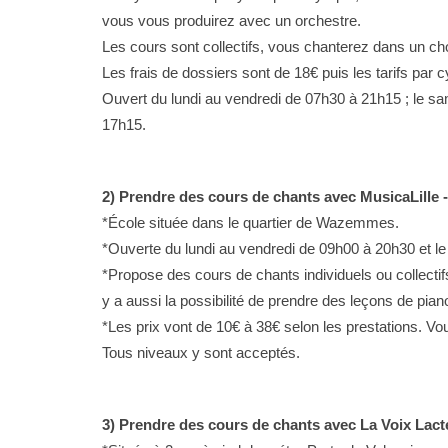
vous vous produirez avec un orchestre.
Clip vidéo
Les cours sont collectifs, vous chanterez dans un cho
ST gratuits ?
Comment réaliser un clip vidéo mu
Les frais de dossiers sont de 18€ puis les tarifs par c
Ouvert du lundi au vendredi de 07h30 à 21h15 ; le s
17h15.
2) Prendre des cours de chants avec MusicaLille 
*École située dans le quartier de Wazemmes.
*Ouverte du lundi au vendredi de 09h00 à 20h30 et l
*Propose des cours de chants individuels ou collectif
y a aussi la possibilité de prendre des leçons de pian
*Les prix vont de 10€ à 38€ selon les prestations. V
Tous niveaux y sont acceptés.
3) Prendre des cours de chants avec La Voix Lact