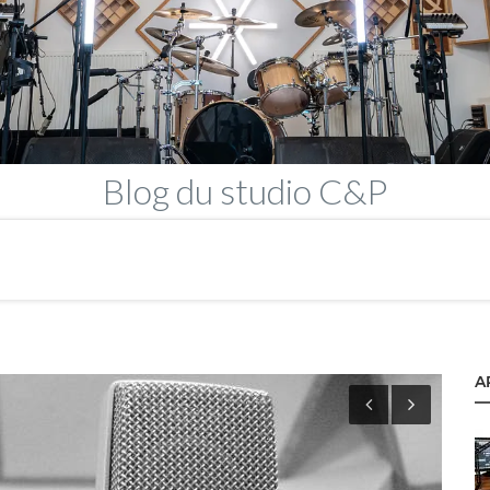
Blog
du studio C&P
A