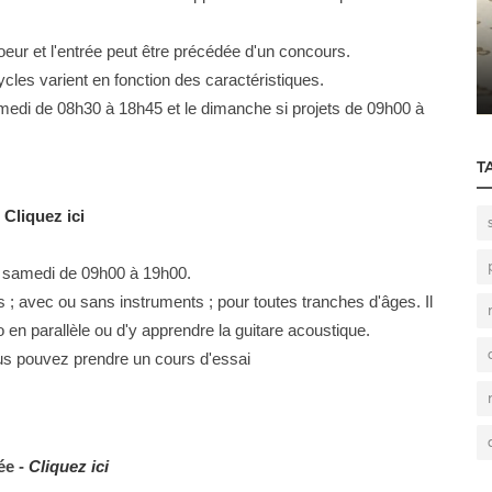
music marketing
eur et l'entrée peut être précédée d'un concours.
La Newsletter : Une Méthode Efficace Pour
sical?
Les Groupes
ycles varient en fonction des caractéristiques.
amedi de 08h30 à 18h45 et le dimanche si projets de 09h00 à
T
-
Cliquez ici
e samedi de 09h00 à 19h00.
s ; avec ou sans instruments ; pour toutes tranches d'âges. Il
o en parallèle ou d'y apprendre la guitare acoustique.
ous pouvez prendre un cours d'essai
ée -
Cliquez ici