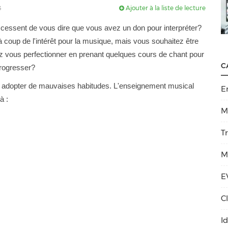
Ajouter à la liste de lecture
3
cessent de vous dire que vous avez un don pour interpréter?
 à coup de l'intérêt pour la musique, mais vous souhaitez être
ez vous perfectionner en prenant quelques cours de chant pour
C
rogresser?
 à adopter de mauvaises habitudes. L'enseignement musical
E
à :
M
T
M
E
C
I