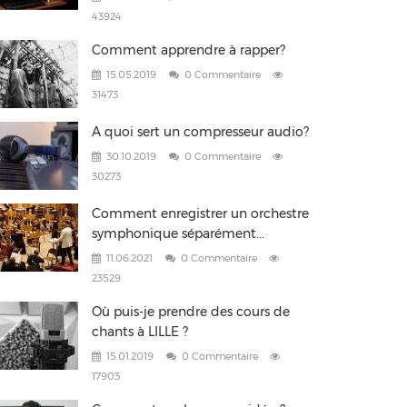
43924
Comment apprendre à rapper?
15.05.2019
0 Commentaire
31473
A quoi sert un compresseur audio?
30.10.2019
0 Commentaire
30273
Comment enregistrer un orchestre
symphonique séparément...
11.06.2021
0 Commentaire
23529
Où puis-je prendre des cours de
chants à LILLE ?
15.01.2019
0 Commentaire
17903