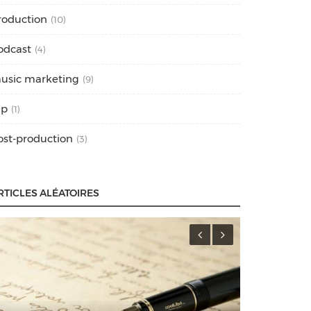
roduction
(10)
odcast
(4)
usic marketing
(9)
ap
(1)
ost-production
(3)
RTICLES ALÉATOIRES