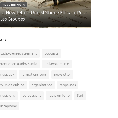
Production
podcast
LOGICIEL 
Comment diffuser vos podcasts ?
ET POURQU
AGS
studio d'enregistrement
podcasts
production audiovisuelle
universal music
musicaux
formations sons
newsletter
cours de cuisine
organisatrice
rappeuses
musiciens
percussions
radio en ligne
Surf
dictaphone