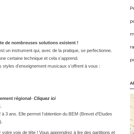
P
p
m
ste de nombreuses solutions existent !
r
est un instrument qui, avec de la pratique, se perfectionne.
 une certaine technique et cela s'apprend.
p
s styles d'enseignement musicaux s'offrent à vous :
A
nement régional
-
Cliquez ici
.
2 à 3 ans. Elle permet l'obtention du BEM (Brevet d'Etudes
).
ir votre voix de tête ! Vous apprendrez à lire des partitions et