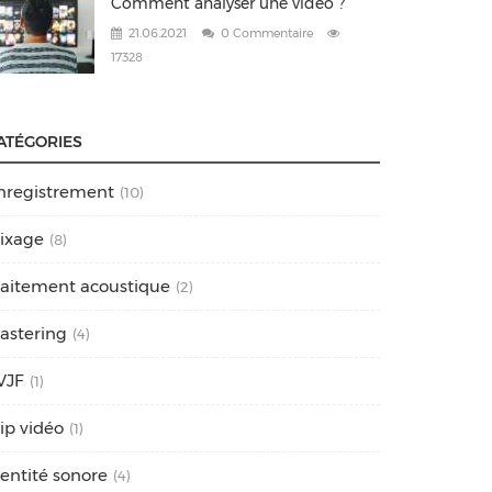
Comment analyser une vidéo ?
21.06.2021
0 Commentaire
17328
ATÉGORIES
nregistrement
(10)
ixage
(8)
raitement acoustique
(2)
astering
(4)
VJF
(1)
lip vidéo
(1)
dentité sonore
(4)