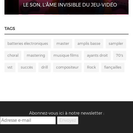
LE SON, L'ÂME INVISIBLE DU JEU-VIDÉO
TAGS
batteries électroniques
master
amplis basse
sampler
choral
mastering
musique films
ayants droit
70's
vst
succès
drill
compositeur
Rock
fiançailles
Abonnez-vous ici à notre newsletter :