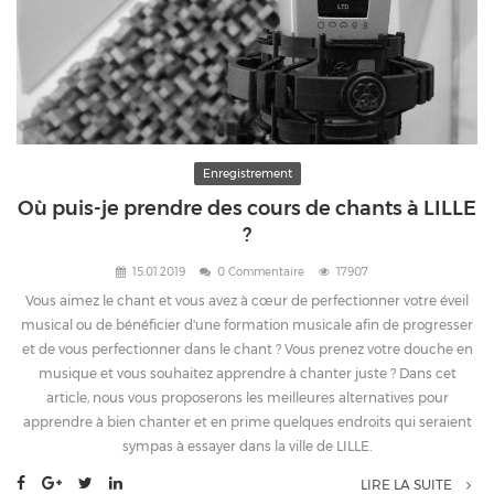
Enregistrement
Où puis-je prendre des cours de chants à LILLE
?
15.01.2019
0 Commentaire
17907
Vous aimez le chant et vous avez à cœur de perfectionner votre éveil
musical ou de bénéficier d'une formation musicale afin de progresser
et de vous perfectionner dans le chant ? Vous prenez votre douche en
musique et vous souhaitez apprendre à chanter juste ? Dans cet
article, nous vous proposerons les meilleures alternatives pour
apprendre à bien chanter et en prime quelques endroits qui seraient
sympas à essayer dans la ville de LILLE.
LIRE LA SUITE