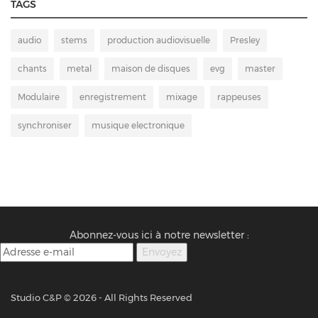
TAGS
audio
stems
production audiovisuelle
Presley
chants
metal
maison de disques
evg
master
Modulaire
enregistrement
mixage
rappeuses
synchroniser
musique electronique
Abonnez-vous ici à notre newsletter :
Studio C&P ©
2026 - All Rights Reserved