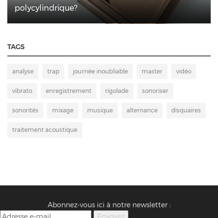
polycylindrique?
TAGS
analyse
trap
journée inoubliable
master
vidéo
vibrato
enregistrement
rigolade
sonoriser
sonorités
mixage
musique
alternance
disquaires
traitement acoustique
Abonnez-vous ici à notre newsletter :