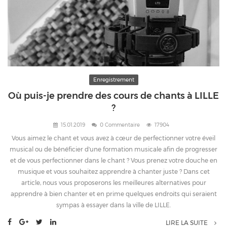
Enregistrement
Où puis-je prendre des cours de chants à LILLE
?
15.01.2019
0 Commentaire
17904
Vous aimez le chant et vous avez à cœur de perfectionner votre éveil
musical ou de bénéficier d'une formation musicale afin de progresser
et de vous perfectionner dans le chant ? Vous prenez votre douche en
musique et vous souhaitez apprendre à chanter juste ? Dans cet
article, nous vous proposerons les meilleures alternatives pour
apprendre à bien chanter et en prime quelques endroits qui seraient
sympas à essayer dans la ville de LILLE.
LIRE LA SUITE