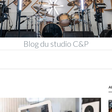
Blog
du studio C&P
A