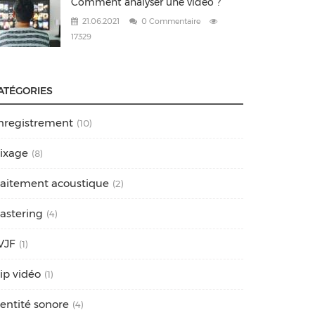
Comment analyser une vidéo ?
21.06.2021
0 Commentaire
17329
ATÉGORIES
nregistrement
(10)
ixage
(8)
raitement acoustique
(2)
astering
(4)
VJF
(1)
lip vidéo
(1)
dentité sonore
(4)