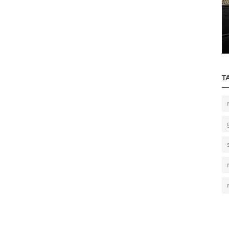
Traitement acoustique
 la
Comment choisir son studio de répétition
T