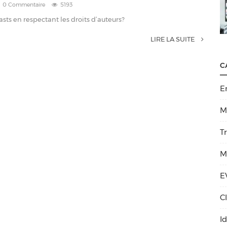
0 Commentaire
5193
s en respectant les droits d’auteurs?
LIRE LA SUITE
C
E
M
T
M
E
C
I