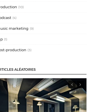
roduction
(10)
odcast
(4)
usic marketing
(9)
ap
(1)
ost-production
(3)
RTICLES ALÉATOIRES