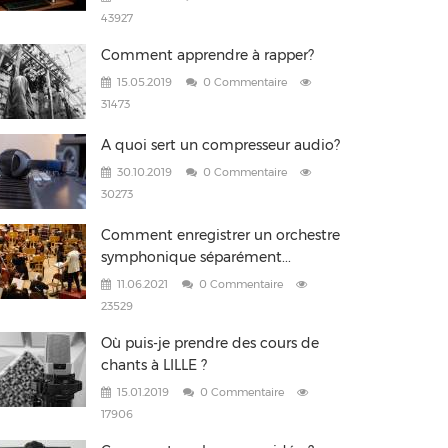
43927
Comment apprendre à rapper?
15.05.2019
0 Commentaire
31473
A quoi sert un compresseur audio?
30.10.2019
0 Commentaire
30273
Comment enregistrer un orchestre
symphonique séparément...
11.06.2021
0 Commentaire
23529
Où puis-je prendre des cours de
chants à LILLE ?
15.01.2019
0 Commentaire
17906