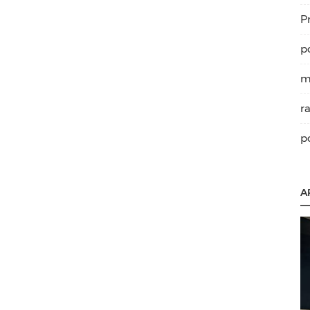
P
p
m
r
p
A