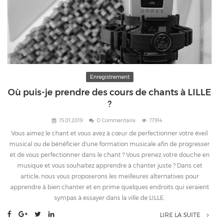
Enregistrement
Où puis-je prendre des cours de chants à LILLE
?
15.01.2019
0 Commentaire
17914
Vous aimez le chant et vous avez à cœur de perfectionner votre éveil
musical ou de bénéficier d'une formation musicale afin de progresser
et de vous perfectionner dans le chant ? Vous prenez votre douche en
musique et vous souhaitez apprendre à chanter juste ? Dans cet
article, nous vous proposerons les meilleures alternatives pour
apprendre à bien chanter et en prime quelques endroits qui seraient
sympas à essayer dans la ville de LILLE.
LIRE LA SUITE