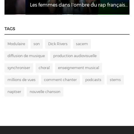
Les femmes dans l'ombre du rap français...
TAGS
Modulaire
son
Dick Rivers
sacem
diffusion de musique
production audiovisuelle
synchroniser
choral
enseignement musical
millions de vues
comment chanter
podcasts
stems
naptser
nouvelle chanson