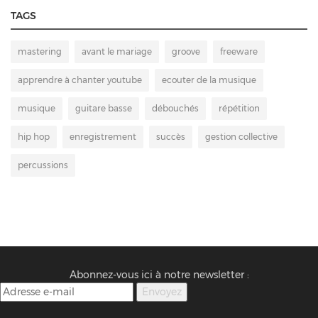
TAGS
mastering
avant le mariage
groove
freeware
apprendre à chanter youtube
ecouter de la musique
musique
guitare basse
débouchés
répétition
hip hop
enregistrement
succès
gestion collective
percussions
Abonnez-vous ici à notre newsletter :