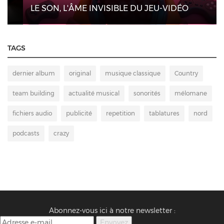
LE SON, L'ÂME INVISIBLE DU JEU-VIDÉO
TAGS
dernier album
original
musique classique
Country
team building
actualité musical
sonorités
mélomane
fichiers audio
publicité
repetition
tablatures
nord
podcasts
crazy
Abonnez-vous ici à notre newsletter :