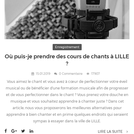
Enregistrement
Où puis-je prendre des cours de chants à LILLE
?
15.01.2019
0 Commentaire
17907
Vous aimez le chant et vous avez à cœur de perfectionner votre éveil
musical ou de bénéficier d'une formation musicale afin de progresser
et de vous perfectionner dans le chant ? Vous prenez votre douche en
musique et vous souhaitez apprendre à chanter juste ? Dans cet
article, nous vous proposerons les meilleures alternatives pour
apprendre à bien chanter et en prime quelques endroits qui seraient
sympas à essayer dans la ville de LILLE.
LIRE LA SUITE