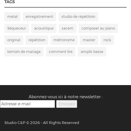
TAGS
metal
enregistrement
studio de répétition
Séqueceur
acoustique
sacem
composer au piano
original
répétition
métronome
master
rock
temoin de mariage
comment lire
amplis basse
Abonnez-vous ici à notre newsletter :
Studio C&P ©
2026 - All Rights Reserved