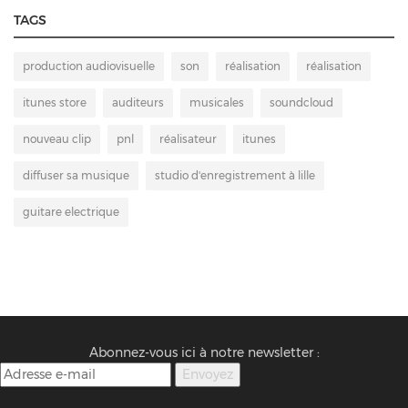
TAGS
production audiovisuelle
son
réalisation
réalisation
itunes store
auditeurs
musicales
soundcloud
nouveau clip
pnl
réalisateur
itunes
diffuser sa musique
studio d'enregistrement à lille
guitare electrique
Abonnez-vous ici à notre newsletter :