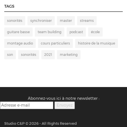
TAGS
sonorités
synchroniser
master
streams
guitare basse
team building
podcast
école
montage audio
cours particuliers
histoire de la musique
son
sonorités
2021
marketing
Abonnez-vous ici à notre newsletter :
Studio C&P ©
2026 - All Rights Reserved