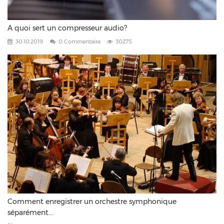
A quoi sert un compresseur audio?
30.10.2019
0 Commentaire
30275
Comment enregistrer un orchestre symphonique
séparément...