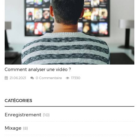
Comment analyser une vidéo ?
21.06.2021
0 Commentaire
17330
CATÉGORIES
Enregistrement
(10)
Mixage
(8)