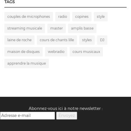
TAGS
couples de microphones
radio
copines
style
streaming musicale
master
amplis basse
laine de roche
cours de chants lille
styles
DJ
maison de disques
webradio
cours musicaux
apprendre la musique
Abonnez-vous ici à notre newsletter :