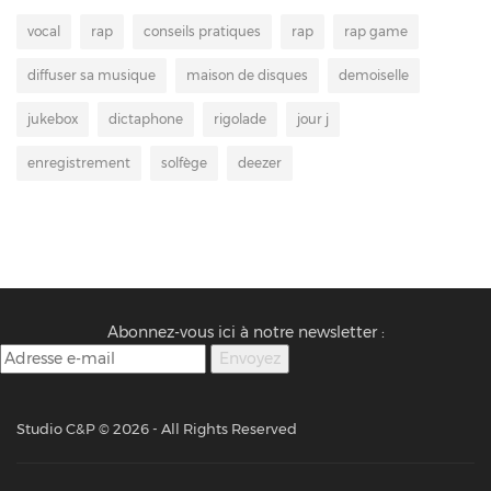
vocal
rap
conseils pratiques
rap
rap game
diffuser sa musique
maison de disques
demoiselle
jukebox
dictaphone
rigolade
jour j
enregistrement
solfège
deezer
Abonnez-vous ici à notre newsletter :
Studio C&P ©
2026 - All Rights Reserved