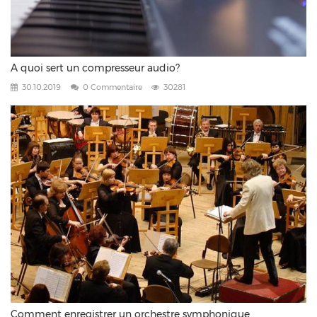
A quoi sert un compresseur audio?
30.10.2019
0 Commentaire
30281
Comment enregistrer un orchestre symphonique