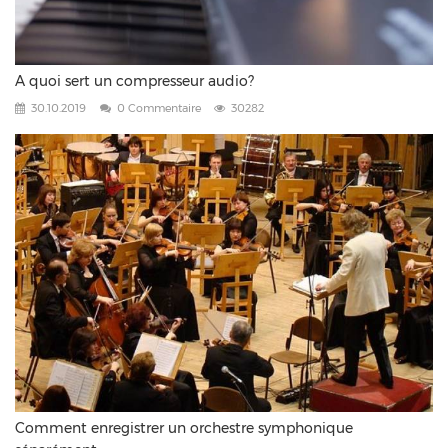
A quoi sert un compresseur audio?
30.10.2019
0 Commentaire
30282
Comment enregistrer un orchestre symphonique