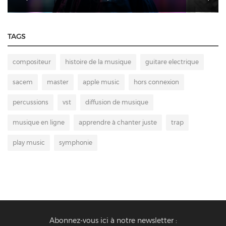
TAGS
compositeur
histoire de la musique
guitare electrique
sacem
master
apple music
hors connexion
percussions
vst
diffusion de musique
musique en ligne
apprendre à chanter juste
trap
play music
symphonie
Abonnez-vous ici à notre newsletter :