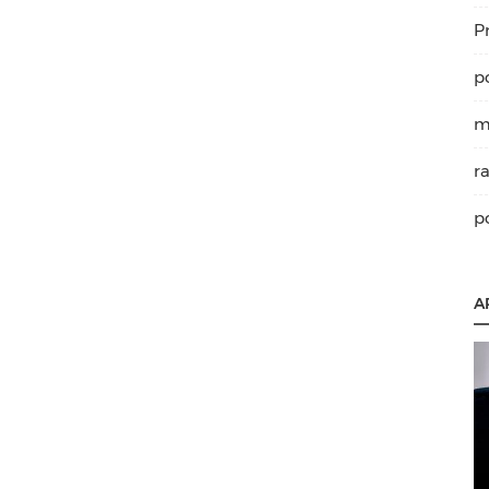
P
p
m
r
p
A