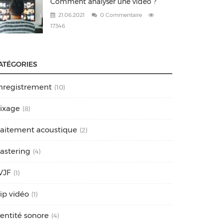
Comment analyser une vidéo ?
21.06.2021
0 Commentaire
17346
ATÉGORIES
nregistrement
(10)
ixage
(8)
raitement acoustique
(2)
astering
(4)
VJF
(1)
lip vidéo
(1)
dentité sonore
(4)