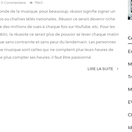
0 Commentaire
7940
monde de la musique, pour beaucoup, réussir signifie signer un
s ou chaînes télés nationales…Réussir ce serait devenir riche
e des millions de vues à chaque fois sur YouTube, etc. Pour les
ic, la réussite ce serait plus de pouvoir se lever chaque matin
C
que sans contrainte et sans peur du lendemain. Les personnes
onne musique sont celles qui ne comptent plus leurs heures de
E
e plus compter ses heures, il faut être passionné.
M
LIRE LA SUITE
T
M
E
C
I