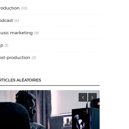
roduction
(10)
odcast
(4)
usic marketing
(9)
ap
(1)
ost-production
(3)
RTICLES ALÉATOIRES