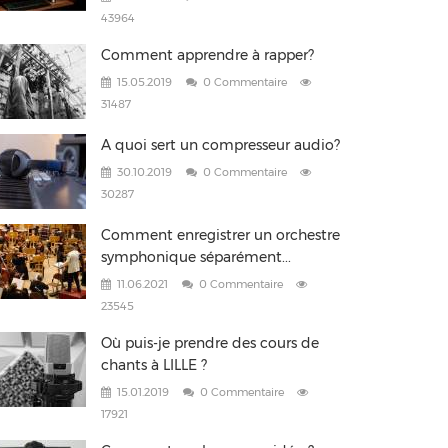
43964
Comment apprendre à rapper?
15.05.2019
0 Commentaire
31487
A quoi sert un compresseur audio?
30.10.2019
0 Commentaire
30287
Comment enregistrer un orchestre
symphonique séparément...
11.06.2021
0 Commentaire
23545
Où puis-je prendre des cours de
chants à LILLE ?
15.01.2019
0 Commentaire
17921