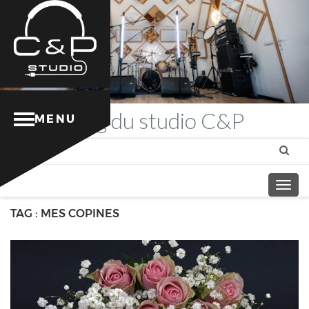
Blog
du studio C&P
MENU
Togg
navig
TAG : MES COPINES