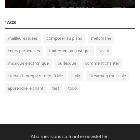
TAGS
mailleures idées
composer au piano
mélomane
cours particuliers
traitement acoustique
vocal
musique electronique
burlesque
comment chanter
studio d'enregistrement à lille
style
streaming musicale
apprendre le chant
test
todo
Abonnez-vous ici à notre newsletter :