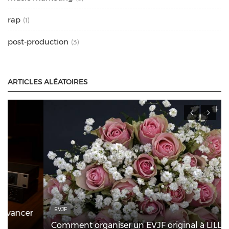
rap
(1)
post-production
(3)
ARTICLES ALÉATOIRES
EVJF
Comment organiser un EVJF original à LILLE ?