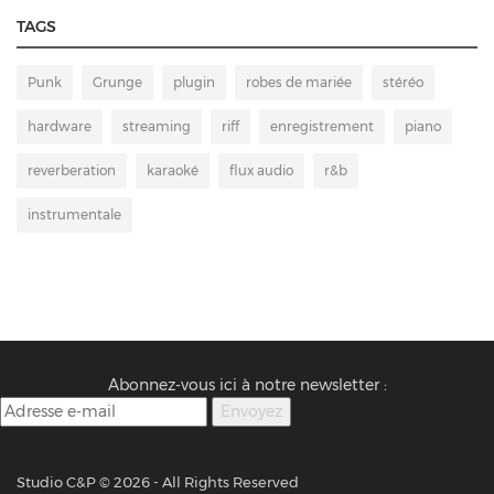
TAGS
Punk
Grunge
plugin
robes de mariée
stéréo
hardware
streaming
riff
enregistrement
piano
reverberation
karaoké
flux audio
r&b
instrumentale
Abonnez-vous ici à notre newsletter :
Studio C&P ©
2026 - All Rights Reserved