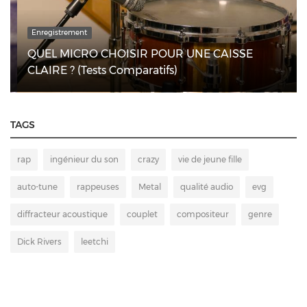
Enregistrement
QUEL MICRO CHOISIR POUR UNE CAISSE
CLAIRE ? (Tests Comparatifs)
TAGS
rap
ingénieur du son
crazy
vie de jeune fille
auto-tune
rappeuses
Metal
qualité audio
evg
diffracteur acoustique
couplet
compositeur
genre
Dick Rivers
leetchi